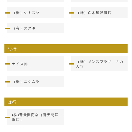
（株）シミズヤ
（株）白木屋洋服店
（有）スズキ
な行
（株）メンズプラザ ナカ
ナイス㈱
ガワ
（株）ニシムラ
は行
(株)普天間商会（普天間洋
服店）