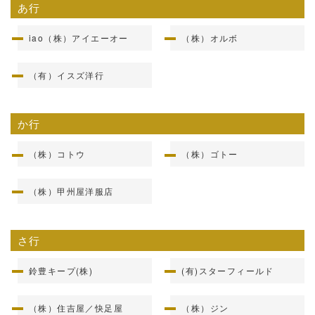
あ行
iao（株）アイエーオー
（株）オルボ
（有）イスズ洋行
か行
（株）コトウ
（株）ゴトー
（株）甲州屋洋服店
さ行
鈴豊キープ(株)
(有)スターフィールド
（株）住吉屋／快足屋
（株）ジン