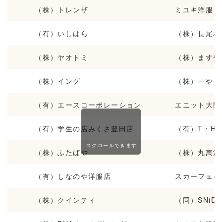
（株）トレンザ
ミユキ洋服
（有）いしはら
（株）長尾本
（株）ヤオトミ
（株）ますや
（株）イング
（株）一や
（有）エースコーポレーション
エニット大門
（有）学生の店みくさ豊田店
（有）T・Hボ
スクロールできます
（株）ふたばや
（株）丸萬洋
（有）しなのや洋服店
スカーフェイ
（株）クインティ
（同）SNiD