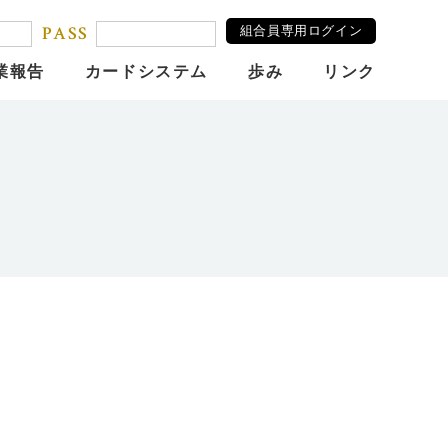
PASS
組合員専用ログイン
業報告
カードシステム
歩み
リンク
」