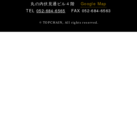
丸の内伏見通ビル４階
Google Map
TEL
052-684-6565
FAX 052-684-6563
© TOPCHAIN, All rights reserved.