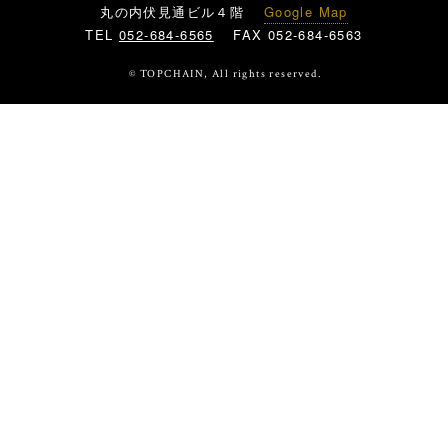
丸の内伏見通ビル４階
Google Map
TEL
052-684-6565
FAX 052-684-6563
© TOPCHAIN, All rights reserved.