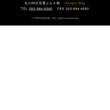
丸の内伏見通ビル４階
Google Map
TEL
052-684-6565
FAX 052-684-6563
© TOPCHAIN, All rights reserved.