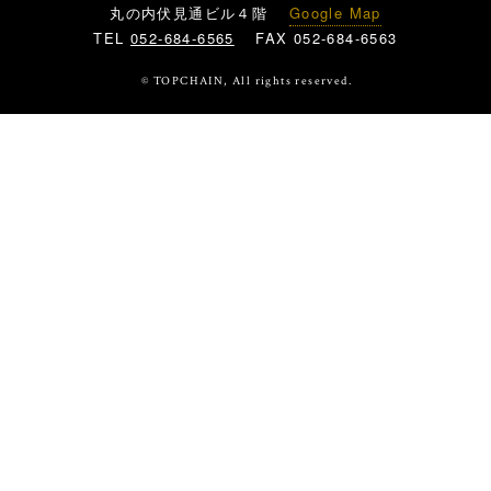
丸の内伏見通ビル４階
Google Map
TEL
052-684-6565
FAX 052-684-6563
© TOPCHAIN, All rights reserved.