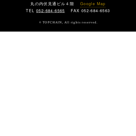
丸の内伏見通ビル４階
Google Map
TEL
052-684-6565
FAX 052-684-6563
© TOPCHAIN, All rights reserved.