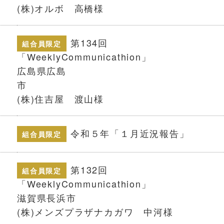
(株)オルボ 高橋様
第134回
組合員限定
「WeeklyCom
広島県広島
(株)住吉屋 渡山様
令和５年「１月近況報告」
組合員限定
第132回
組合員限定
「WeeklyCommu
滋賀県長浜
(株)メンズプラザナカガワ 中河様