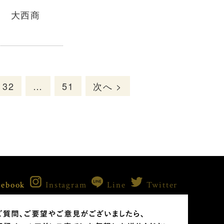
商
32
…
51
次へ >
cebook
Instagram
Line
Twitter