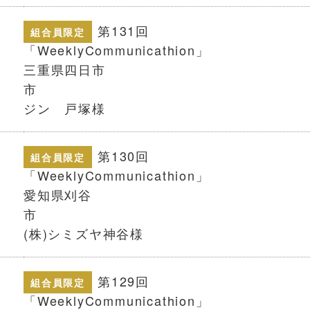
第131回
組合員限定
「WeeklyCom
三重県四日市
市 (株
ジン 戸塚様
第130回
組合員限定
「WeeklyCom
愛知県刈谷
(株)シミズヤ神谷様
第129回
組合員限定
「WeeklyCom