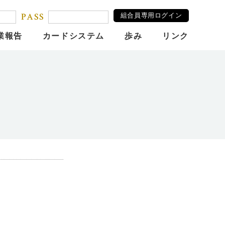
PASS
組合員専用ログイン
業報告
カードシステム
歩み
リンク
munication」
市