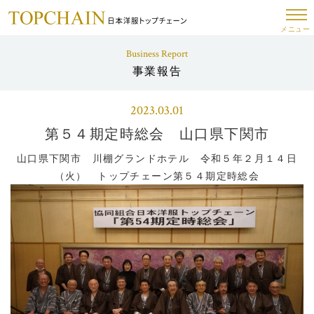
メニュー
Business Report
事業報告
2023.03.01
第５４期定時総会 山口県下関市
山口県下関市 川棚グランドホテル 令和５年２月１４日
（火） トップチェーン第５４期定時総会